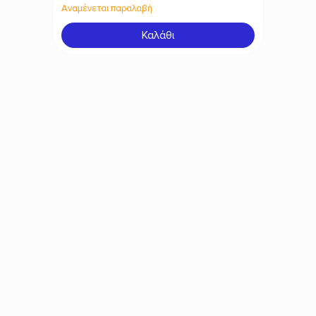
2441023390
Τηλέφωνο:
Αναμένεται παραλαβή
Καλάθι
info@mybuy.gr
Email: