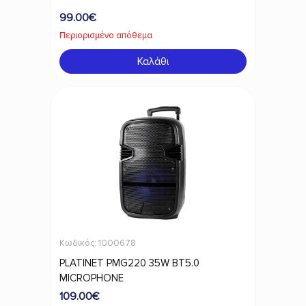
Κλιματισμός-Θέρμανση
99.00€
Περιορισμένο απόθεμα
Πληροφορική
Καλάθι
Τηλεφωνία & Smart Home
Φωτογραφία - Video
Gaming - Hobbies
Επικοινωνία:
Κωδικός: 1000678
Mybuy.gr
PLATINET PMG220 35W BT5.0
MICROPHONE
Καραϊσκάκη 4
109.00€