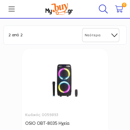
0
0
2
από
2
Νεότερα
Λογαριασμός
Εικόνα-Ήχος
Μικρές οικιακές συσκευές
Μεγάλες οικιακές συσκευές
Προσωπική Φροντίδα
Κωδικός: 0059893
OSIO OBT-8035 Ηχεία