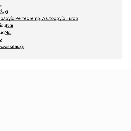
ι
ς
Όχι
ολογία PerfecTemp, Λειτουργία Turbo
ίου
Ναι
μα
Ναι
2
vassilias.gr