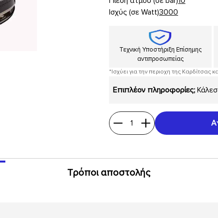
Πίεση ατμού (σε bar)
10
Ισχύς (σε Watt)
3000
Τεχνική Υποστήριξη Επίσημης
αντιπροσωπείας
*Ισχύει για την περιοχη της Καρδίτσας κ
Επιπλέον πληροφορίες;
Κάλεσ
1
Α
Τρόποι αποστολής