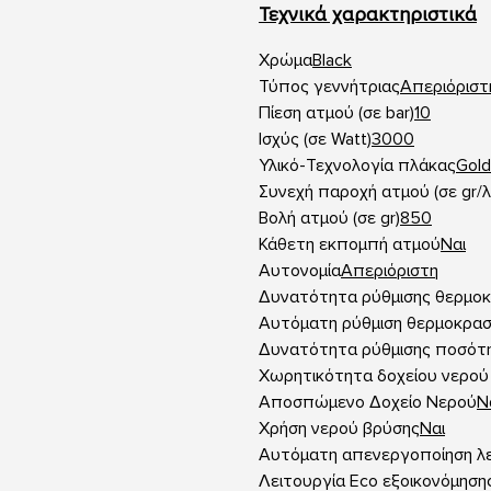
Τεχνικά χαρακτηριστικά
Χρώμα
Black
Τύπος γεννήτριας
Απεριόριστ
Πίεση ατμού (σε bar)
10
Ισχύς (σε Watt)
3000
Υλικό-Τεχνολογία πλάκας
Gold
Συνεχή παροχή ατμού (σε gr/
Βολή ατμού (σε gr)
850
Κάθετη εκπομπή ατμού
Ναι
Αυτονομία
Απεριόριστη
Δυνατότητα ρύθμισης θερμοκ
Αυτόματη ρύθμιση θερμοκρασ
Δυνατότητα ρύθμισης ποσότ
Χωρητικότητα δοχείου νερού 
Αποσπώμενο Δοχείο Νερού
Ν
Χρήση νερού βρύσης
Ναι
Αυτόματη απενεργοποίηση λε
Λειτουργία Eco εξοικονόμηση