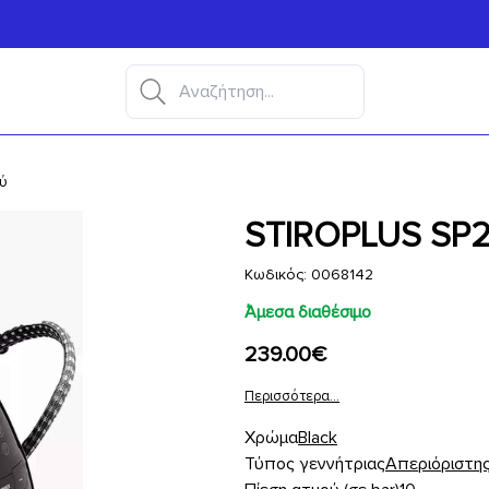
ού
STIROPLUS SP2
Κωδικός: 0068142
Άμεσα διαθέσιμο
239.00€
Περισσότερα...
Χρώμα
Black
Τύπος γεννήτριας
Απεριόριστης