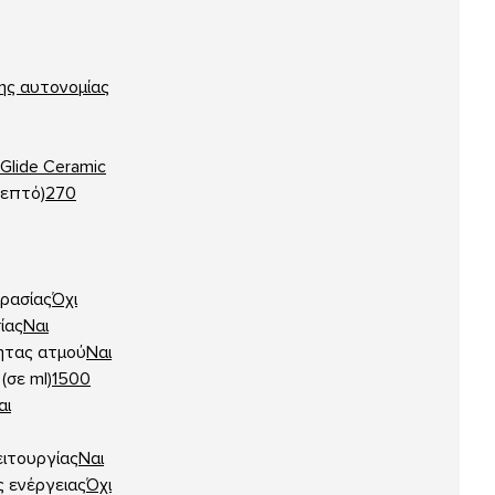
ης αυτονομίας
Glide Ceramic
λεπτό)
270
ρασίας
Όχι
ίας
Ναι
ητας ατμού
Ναι
(σε ml)
1500
αι
ιτουργίας
Ναι
ς ενέργειας
Όχι